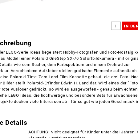
schreibung
der LEGO-Serie Ideas begeistert Hobby-Fotografen und Foto-Nostalgik
das Modell einer Polaroid OneStep SX-70 Sofortbildkamera - mit origin
Details wie dem Sucher, dem Farbspektrum und einem Drehrad zur
ktur. Verschiedene Aufkleber stellen grafische Elemente authentisch 
eine Polaroid Time-Zero Land Film-Kassette gebaut, die drei Fotoi-N
r Bilder stellt Polaroid-Erfinder Edwin H. Land dar. Wird eines der "Fot
r rote Auslöser gedrückt, so wird es ausgeworfen - genau beim echten
Reihe LEGO Ideas, die hochwertige und besondere Sets für Erwachsene 
rojekte decken viele Interessen ab - für so gut wie jeden Geschmack i
e Details
ACHTUNG: Nicht geeignet für Kinder unter drei Jahren.