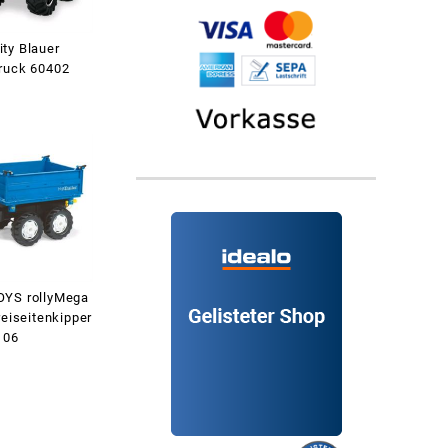
ty Blauer
ruck 60402
OYS rollyMega
reiseitenkipper
106