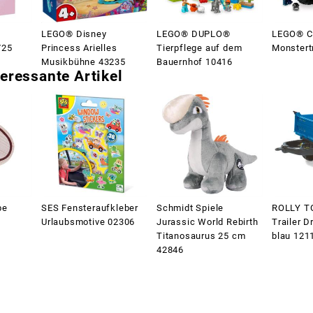
LEGO® Disney
LEGO® DUPLO®
LEGO® Ci
725
Princess Arielles
Tierpflege auf dem
Monstert
Musikbühne 43235
Bauernhof 10416
eressante Artikel
be
SES Fensteraufkleber
Schmidt Spiele
ROLLY T
Urlaubsmotive 02306
Jurassic World Rebirth
Trailer D
Titanosaurus 25 cm
blau 121
42846