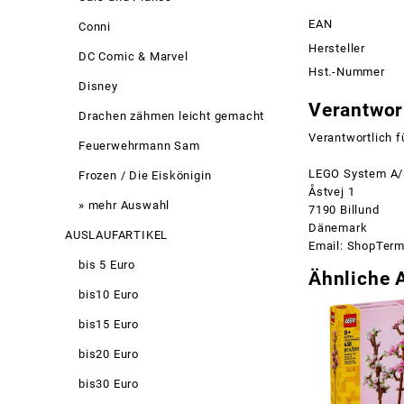
EAN
Conni
Hersteller
DC Comic & Marvel
Hst.-Nummer
Disney
Verantwort
Drachen zähmen leicht gemacht
Verantwortlich f
Feuerwehrmann Sam
LEGO System A
Frozen / Die Eiskönigin
Åstvej 1
» mehr Auswahl
7190 Billund
Dänemark
AUSLAUFARTIKEL
Email: ShopTer
bis 5 Euro
Ähnliche A
bis10 Euro
bis15 Euro
bis20 Euro
bis30 Euro