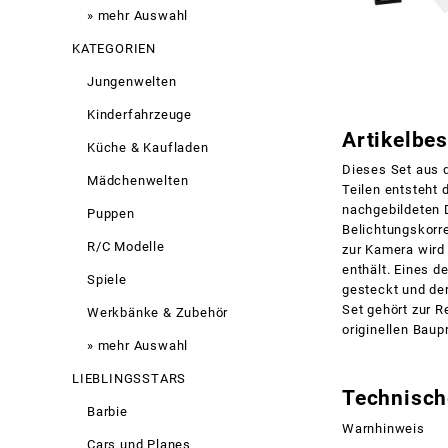
» mehr Auswahl
KATEGORIEN
Jungenwelten
Kinderfahrzeuge
Artikelbe
Küche & Kaufladen
Dieses Set aus 
Mädchenwelten
Teilen entsteht 
nachgebildeten 
Puppen
Belichtungskorre
R/C Modelle
zur Kamera wird 
enthält. Eines de
Spiele
gesteckt und de
Set gehört zur 
Werkbänke & Zubehör
originellen Baup
» mehr Auswahl
LIEBLINGSSTARS
Technisch
Barbie
Warnhinweis
Cars und Planes