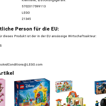
Kleinteile, Erstickungsgefahr.
5702017599113
LEGO
21345
liche Person für die EU:
ür dieses Produkt ist der in der EU ansässige Wirtschaftsakteur:
/S
msAndConditions@LEGO.com
rtikel