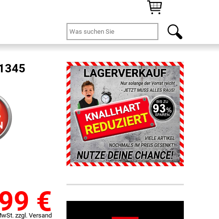
21345
%
N
,99
€
MwSt. zzgl. Versand