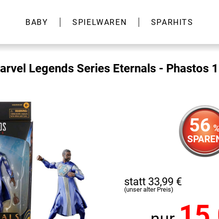
BABY
SPIELWAREN
SPARHITS
rvel Legends Series Eternals - Phastos
56
SPARE
statt 33,99 €
(unser alter Preis)
15
nur