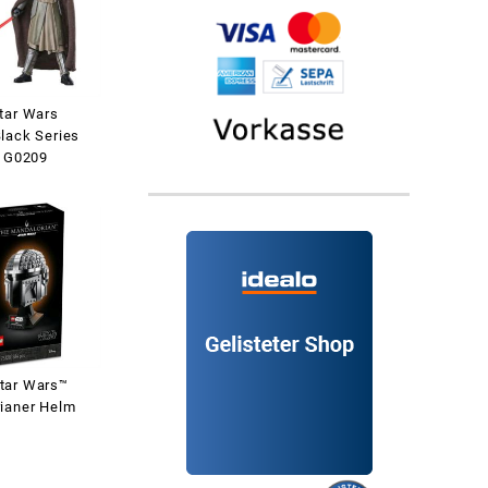
tar Wars
lack Series
i G0209
tar Wars™
ianer Helm