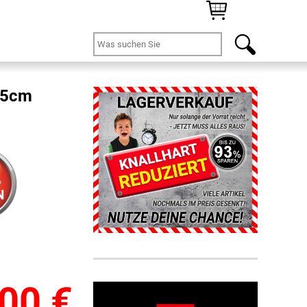
 15cm
%
N
,00
€