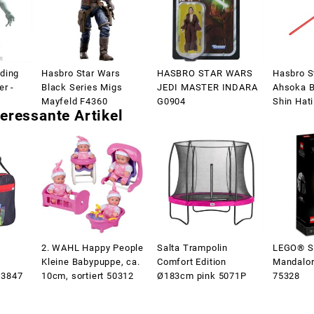
ding
Hasbro Star Wars
HASBRO STAR WARS
Hasbro S
er -
Black Series Migs
JEDI MASTER INDARA
Ahsoka B
Mayfeld F4360
G0904
Shin Hat
eressante Artikel
2. WAHL Happy People
Salta Trampolin
LEGO® S
Kleine Babypuppe, ca.
Comfort Edition
Mandalor
 3847
10cm, sortiert 50312
Ø183cm pink 5071P
75328