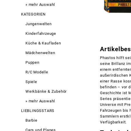
» mehr Auswahl
KATEGORIEN
Jungenwelten
Kinderfahrzeuge
Küche & Kaufladen
Artikelbe
Mädchenwelten
Phastos hilft se
Puppen
seine Brillanz i
einem entfernte
R/C Modelle
außerirdischen 
einer Rasse kos
Spiele
befinden – vor d
Werkbänke & Zubehör
Geschichte ist M
Series präsenti
» mehr Auswahl
Universe mit Pr
Fahrzeugen bis h
LIEBLINGSSTARS
Sammlern erstkla
Barbie
Verfügbarkeit.
Cars und Planes