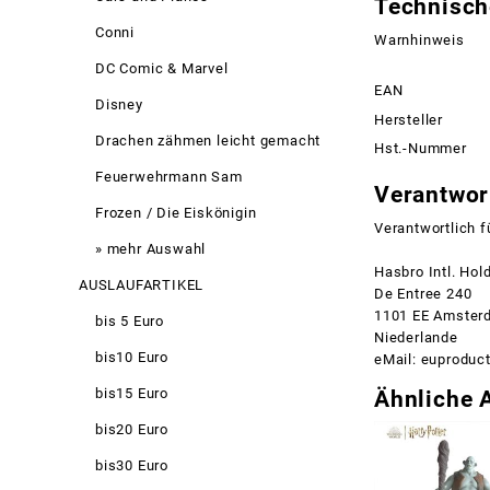
Technisch
Conni
Warnhinweis
DC Comic & Marvel
EAN
Disney
Hersteller
Drachen zähmen leicht gemacht
Hst.-Nummer
Feuerwehrmann Sam
Verantwort
Frozen / Die Eiskönigin
Verantwortlich f
» mehr Auswahl
Hasbro Intl. Hol
AUSLAUFARTIKEL
De Entree 240
1101 EE Amster
bis 5 Euro
Niederlande
bis10 Euro
eMail: euprodu
bis15 Euro
Ähnliche A
bis20 Euro
bis30 Euro