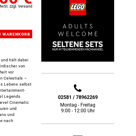
MwSt. zzgl. Versand
 und hält dabei
irdischer von
eit vor
n Celestials –
es Lebens selbst
ntertainment-
vel Legends
02581 / 78962269
arvel Cinematic
Montag - Freitag
guren und
9:00 - 12:00 Uhr
Fans und
Je nach