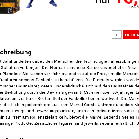
inkl. 
schreibung
it Jahrhunderten dabei, den Menschen die Technologie näherzubringen
m Schatten verborgen. Die Eternals sind eine Rasse unsterblicher Außer
n Planeten. Sie kamen vor Jahrtausenden auf die Erde, um die Menschh
Kreaturen namens Deviants zu beschützen. Die Eternals wurden von de
mischer Baumeister, deren Fingerabdrücke sich auf den Bausteinen d
er Bedrohung durch die Deviants gewarnt. Mit einer über 80-jährigen E
arvel ein zentraler Bestandteil der Fankollektionen weltweit. Die Mar
ert die Lieblingscharaktere aus dem Marvel Comic Universe und dem M
emium Design und Bewegungspunkten, um sie zu präsentieren. Von Fi
in zu Premium Rollenspielartikeln, bietet die Marvel Legends Series 
ssige Produkte. Zusätzliche Figuren sind jeweils separat erhältlich. 