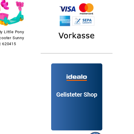
y Little Pony
Scooter Sunny
t 620415