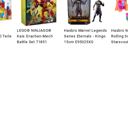
LEGO® NINJAGO®
Hasbro Marvel Legends
Hasbro M
0 Teile
Kais Drachen-Mech
Series Eternals - Kingo
Rolling 
Battle Set 71851
15cm E95325X0
Starscou