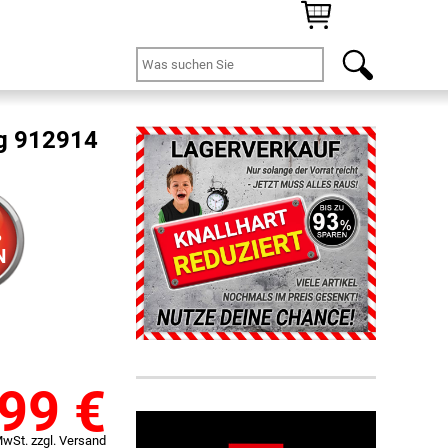
g 912914
%
N
,99
€
MwSt. zzgl. Versand