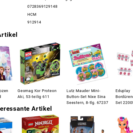
0728369129148
HCM
912914
rtikel
ozen
Geomag Kor Proteon
Lutz Mauder Mini-
Eduplay
d
Aki, 53-teilig 611
Button-Set Nixe Sina
Bordüren
Seestern, 8-tlg. 67237
Set 2200
eressante Artikel