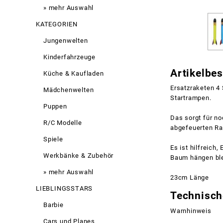
» mehr Auswahl
KATEGORIEN
Jungenwelten
Kinderfahrzeuge
Artikelbe
Küche & Kaufladen
Ersatzraketen 4
Mädchenwelten
Startrampen.
Puppen
Das sorgt für n
R/C Modelle
abgefeuerten R
Spiele
Es ist hilfreich
Werkbänke & Zubehör
Baum hängen ble
» mehr Auswahl
23cm Länge
LIEBLINGSSTARS
Technisch
Barbie
Warnhinweis
Cars und Planes