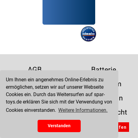
AGB
Batterie
Um Ihnen ein angenehmes Online-Erlebnis zu
Datenschutz
Impressum
ermöglichen, setzen wir auf unserer Webseite
Cookies ein. Durch das Weitersurfen auf spar-
Kontakt
Liefertermin
toys.de erklären Sie sich mit der Verwendung von
Cookies einverstanden.
Weitere Informationen.
Versandkosten
Widerrufsrecht
Zahlung
Verstanden