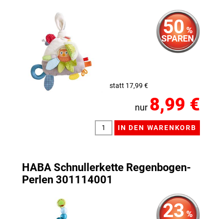
50
%
SPAREN
statt 17,99 €
8,99 €
nur
HABA Schnullerkette Regenbogen-
Perlen 301114001
23
%