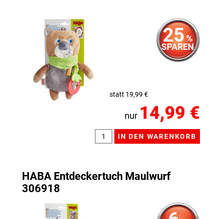
25
%
SPAREN
statt 19,99 €
14,99 €
nur
HABA Entdeckertuch Maulwurf
306918
6