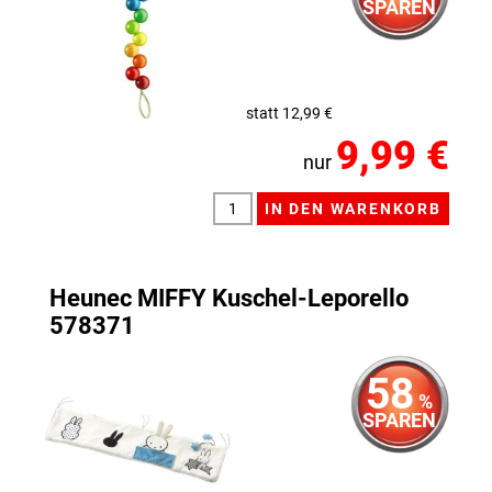
SPAREN
statt 12,99 €
9,99 €
nur
Heunec MIFFY Kuschel-Leporello
578371
58
%
SPAREN