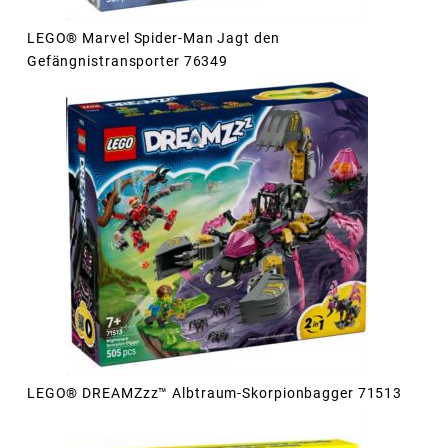
LEGO® Marvel Spider-Man Jagt den
Gefängnistransporter 76349
LEGO® DREAMZzz™ Albtraum-Skorpionbagger 71513