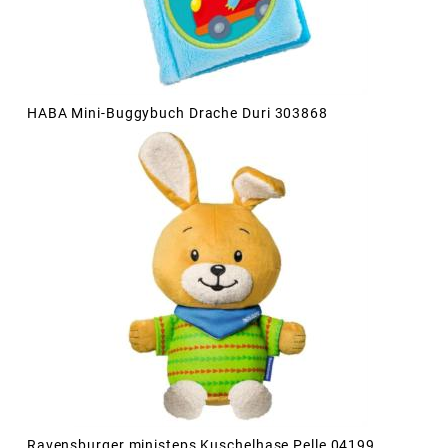
HABA Mini-Buggybuch Drache Duri 303868
Ravensburger ministeps Kuschelhase Pelle 04199